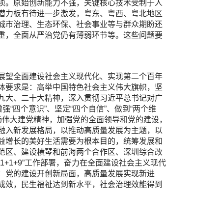
项。原始创新能力不强，关键核心技术受制于人
潜力板有待进一步激发，粤东、粤西、粤北地区
城市治理、生态环保、社会事业等与群众期盼还
重，全面从严治党仍有薄弱环节等。这些问题要
展望全面建设社会主义现代化、实现第二个百年
体要求是：高举中国特色社会主义伟大旗帜，坚
九大、二十大精神，深入贯彻习近平总书记对广
“四个意识”、坚定“四个自信”、做到“两个维
弘扬伟大建党精神，加强党的全面领导和党的建设，
融入新发展格局，以推动高质量发展为主题，以
益增长的美好生活需要为根本目的，统筹发展和
范区、建设横琴和前海两个合作区、深圳综合改
+1+9”工作部署，奋力在全面建设社会主义现代
：党的建设开创新局面，高质量发展实现新进
成效，民生福祉达到新水平，社会治理效能得到