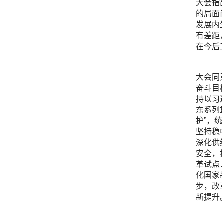
大会指
的局面
发展内
有差距
在今后
大会同
奋斗目
持以习
东系列
护”，
坚持稳
深化供
安全，
革试点
化国家
步，改
新提升