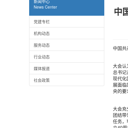
新闻中心
News Center
中
党建专栏
机构动态
服务动态
中国共
行业动态
大会认
媒体报道
总书记
现代化
社会政策
展面临
央的要
大会充
团结带
任务，
立40