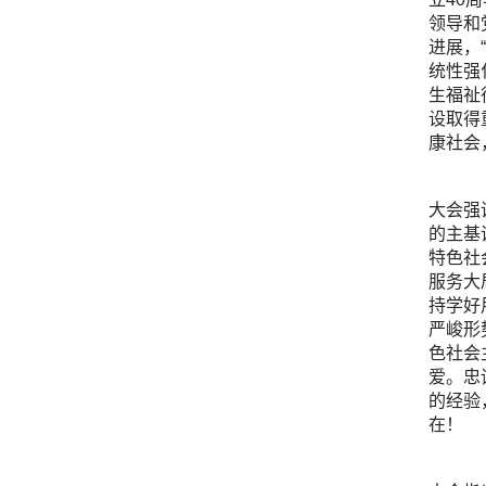
领导和
进展，
统性强
生福祉
设取得
康社会
大会强
的主基
特色社
服务大
持学好
严峻形
色社会
爱。忠
的经验
在！