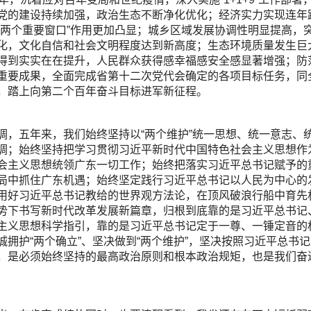
党的建设持续加强，政治生态不断净化优化；经济实力实现连年
“两个重要窗口”作用更加凸显；城乡区域发展协调性明显提高，
化，文化自信和社会文明程度达到新高度；生态环境质量发生巨
得到实实在在提升，人民群众获得感幸福感安全感显著增强；防
重要成果，全面完成省第十二次党代会确定的各项目标任务，同
，踏上向第二个百年奋斗目标进军新征程。
调，五年来，我们始终坚持以“两个维护”统一思想、统一意志、
调；始终坚持把学习贯彻习近平新时代中国特色社会主义思想作
会主义思想统领广东一切工作；始终把落实习近平总书记赋予的
局中抓住广东机遇；始终坚定践行习近平总书记以人民为中心的
用好习近平总书记教给的世界观方法论，在顶风破浪行船中育先
势下书写新时代改革发展新篇章，归根到底靠的是习近平总书记
主义思想科学指引，靠的是习近平总书记定于一尊、一锤定音的
诚拥护“两个确立”、坚决做到“两个维护”，坚决按照习近平总
，是必须始终坚持的最高政治原则和根本政治规矩，也是我们奋