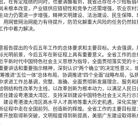
出，在肯定成绩的同时，也要清醒看到，我省还存在不少短板弱
尚未根本改变，产业链供应链韧性和竞争力还需增强，农业农村
生动力仍需进一步增强，精神文明建设、法治建设、民生保障、
，用网管网治网能力有待提升，防范化解重大风险的任务仍然较
工作中着力解决。
意报告提出的今后五年工作的总体要求和主要目标。大会强调，
标光明前景，今后五年在新征程上具有重要意义。全省工作的总
近平新时代中国特色社会主义思想为指导，全面贯彻落实党的十
重要讲话和重要指示精神，深刻认识“两个确立”的决定性意义，增强
统筹推进“五位一体”总体布局、协调推进“四个全面”战略布局，
中求进工作总基调，完整、准确、全面贯彻新发展理念，服务和
给侧结构性改革为主线，以改革创新为根本动力，以满足人民日
抓住建设粤港澳大湾区、支持深圳建设中国特色社会主义先行示
、建设粤港澳大湾区高水平人才高地等重大历史机遇，深化实施“1
新征程中走在全国前列、创造新的辉煌。全省工作的主要目标是
革开放取得新突破，文明程度得到新提高，美丽广东建设取得新
。