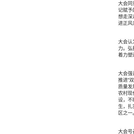
大会同
记赋予
想走深
进正风
大会认
力。弘
着力塑
大会强
推进“
质量发
农村现
设，不
生，扎
区之一
大会号