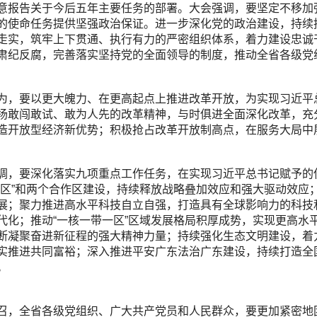
意报告关于今后五年主要任务的部署。大会强调，要坚定不移加
的使命任务提供坚强政治保证。进一步深化党的政治建设，持续
走实，筑牢上下贯通、执行有力的严密组织体系，着力建设忠诚
肃纪反腐，完善落实坚持党的全面领导的制度，推动全省各级党
为，要以更大魄力、在更高起点上推进改革开放，为实现习近平
扬敢闯敢试、敢为人先的改革精神，与时俱进全面深化改革，充
造开放型经济新优势；积极抢占改革开放制高点，在服务大局中
调，要深化落实九项重点工作任务，在实现习近平总书记赋予的
双区”和两个合作区建设，持续释放战略叠加效应和强大驱动效应
展；聚力推进高水平科技自立自强，打造具有全球影响力的科技
代化；推动“一核一带一区”区域发展格局积厚成势，实现更高水
断凝聚奋进新征程的强大精神力量；持续强化生态文明建设，着
实推进共同富裕；深入推进平安广东法治广东建设，持续打造全
。
召，全省各级党组织、广大共产党员和人民群众，要更加紧密地