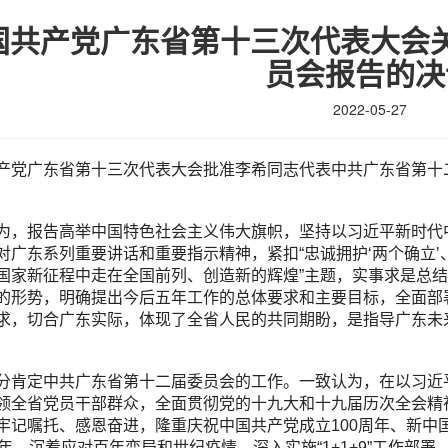
国共产党广东省第十三次代表大会
员会报告的决
2022-05-27
产党广东省第十三次代表大会批准李希同志代表中共广东省第十
为，报告高举中国特色社会主义伟大旗帜，坚持以习近平新时代
对广东系列重要讲话和重要指示精神，紧扣“忠诚拥护‘两个确立’
国家新征程中走在全国前列、创造新的辉煌”主题，实事求是总
的形势，明确提出今后五年工作的总体要求和主要目标，全面部
求，切合广东实际，体现了全省人民的共同期盼，是指导广东未
分肯定中共广东省第十二届委员会的工作。一致认为，在以习近
领全省党员干部群众，全面贯彻党的十九大和十九届历次全会精
牢记嘱托、感恩奋进，隆重庆祝中国共产党成立100周年、新中国
周年，沉着应对百年变局和世纪疫情，深入实施“1+1+9”工作