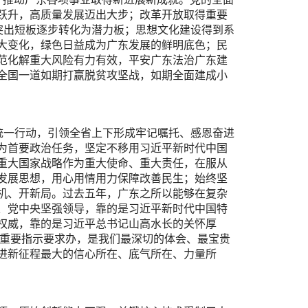
跃升，高质量发展迈出大步；改革开放取得重要
突出短板逐步转化为潜力板；思想文化建设得到系
大变化，绿色日益成为广东发展的鲜明底色；民
范化解重大风险有力有效，平安广东法治广东建
全国一道如期打赢脱贫攻坚战，如期全面建成小
统一行动，引领全省上下形成牢记嘱托、感恩奋进
为首要政治任务，坚定不移用习近平新时代中国
重大国家战略作为重大使命、重大责任，在服从
发展思想，用心用情用力保障改善民生；始终坚
机、开新局。过去五年，广东之所以能够在复杂
、党中央坚强领导，靠的是习近平新时代中国特
权威，靠的是习近平总书记山高水长的关怀厚
书记重要指示要求办，是我们最深切的体会、最宝贵
进新征程最大的信心所在、底气所在、力量所