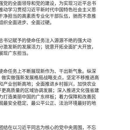
强党的全面领导和党的建设，为实现习近平总书
推动学习贯彻习近平新时代中国特色社会主义思
干净担当的高素质专业化干部队伍，驰而不息推
组织全面进步、全面过硬。
总书记赋予的使命任务注入源源不绝的强大动
分激发新的发展活力；锐意开拓全面扩大开放，
展现广东担当。
使命任务上不断展现新作为、干出新气象。纵深
；做实做强新发展格局战略支点，坚定不移推进高
和产业创新高地；全面推进乡村振兴，加快农业
平更高质量的区域协调发展；深入推进文化强省建
力打造美丽中国的广东样板；着力保障和改善民
国最安全稳定、最公平公正、法治环境最好的地
团结在以习近平同志为核心的党中央周围，不忘