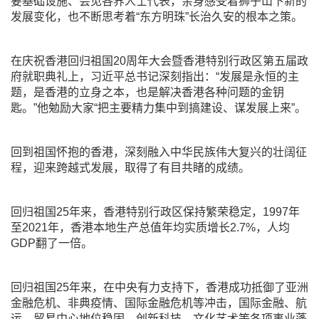
要基础设施、会见各界人士代表，亲身感受着狮子山下新的
发展变化，也不断思考着“东方明珠”长治久安的根本之策。
在庆祝香港回归祖国20周年大会暨香港特别行政区第五届政
府就职典礼上，习近平总书记深刻指出：“发展是永恒的主
题，是香港的立身之本，也是解决香港各种问题的金钥
匙。”他勉励大家“把主要精力集中到搞建设、谋发展上来”。
回到祖国怀抱的香港，深刻融入中华民族伟大复兴的壮阔征
程，迎来跨越式发展，取得了有目共睹的成绩。
回归祖国25年来，香港特别行政区保持繁荣稳定，1997年
至2021年，香港本地生产总值年均实质增长2.7%，人均
GDP翻了一倍。
回归祖国25年来，在中央有力支持下，香港成功抵御了亚洲
金融危机、非典疫情、国际金融危机等冲击，国际金融、航
运、贸易中心地位稳固，创新科技、文化艺术等各项事业蓬