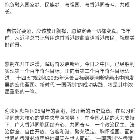
抱负融入国家梦、民族梦，与祖国、与香港同奋斗、共成
长。
“自信好要紧，应该放开胸襟，愿望定会一切都变真。”5年
前，习近平总书记曾用这首香港歌曲寄语香港市民，祝愿美
好前景。
紫荆花开正烂漫，踔厉奋发启新程。今日之中国，已经胜利
实现第一个百年奋斗目标，正向着第二个百年奋斗目标迈
进，“十四五”规划和2035年远景目标纲要清晰擘画出中国发
展的宏伟蓝图。新时代“一国两制”的成功实践，将是其中浓
墨重彩的一笔。
迎来回归祖国25周年的香港，掀开新的历史篇章。在以习近
平同志为核心的党中央坚强领导下，在全国人民的大力支持
下，广大香港同胞团结齐心、共同奋斗，一个政治民主、法
治健全、自由开放、包容和谐、繁荣稳定、胸怀祖国、面向
世界的香港必将更好地呈现在世人面前，“一国两制”在香港