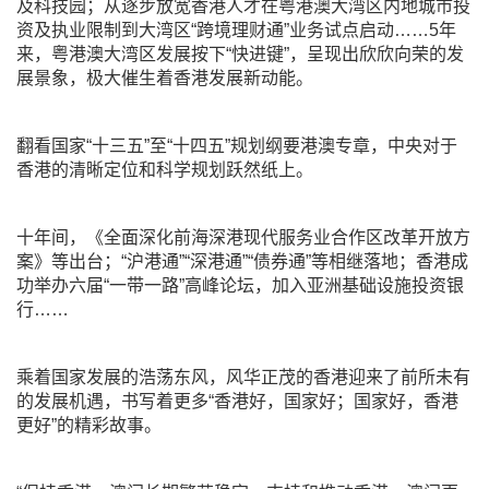
及科技园；从逐步放宽香港人才在粤港澳大湾区内地城市投
资及执业限制到大湾区“跨境理财通”业务试点启动……5年
来，粤港澳大湾区发展按下“快进键”，呈现出欣欣向荣的发
展景象，极大催生着香港发展新动能。
翻看国家“十三五”至“十四五”规划纲要港澳专章，中央对于
香港的清晰定位和科学规划跃然纸上。
十年间，《全面深化前海深港现代服务业合作区改革开放方
案》等出台；“沪港通”“深港通”“债券通”等相继落地；香港成
功举办六届“一带一路”高峰论坛，加入亚洲基础设施投资银
行……
乘着国家发展的浩荡东风，风华正茂的香港迎来了前所未有
的发展机遇，书写着更多“香港好，国家好；国家好，香港
更好”的精彩故事。