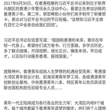
2017年6月30日，在香港视察的习近平总书记来到位于新界
元朗区的香港少年警讯永久活动中心，看望正在参加训练的
香港青少年。第二年，郭宏晞和小伙伴们亲手制作了新春贺
卡，表达对习近平总书记的节日祝福，“没想到习近平主席
在百忙之中会亲自给我们回信”。
习近平总书记在信里写道：“祖国和香港的未来，寄托在年
轻一代身上。希望你们读万卷书、行万里路，多学点历史，
多了解点国情，开阔视野，增长见识，锤炼本领，早日成
才，以实际行动服务香港、报效国家。”
放眼神州，香港青年成就人生梦想的机遇纷至而来：粤港澳
大湾区青年就业计划、前海深港青年梦工场、各级港澳青年
创新创业基地、中央惠港青年八条、特区青年公务员获送至
联合国机构担任初级专业人员……
青年一代正陆续成为各行各业的生力军：大湾区内地9个城
市，每个城市都留下香港青年逐梦的脚步，他们将个人理想