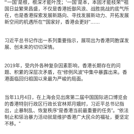
“‘一国’是根，根深才能叶茂；‘一国’是本，本固才能枝荣”“祖
国日益繁荣昌盛，不仅是香港抵御风浪、战胜挑战的底气所
在，也是香港探索发展新路向、寻找发展新动力、开拓发展
新空间的机遇所在”“国家好，香港会更好”……
习近平总书记作出一系列重要指示，展现出为香港同胞谋发
展、创未来的切切深情。
2019年，受内外各种复杂因素影响，香港长期存在的问
题、积累的深层次矛盾，在“修例风波”中集中暴露出来。香
港面临回归祖国以来最为严峻的局面。
当年11月4日，在上海会见出席第二届中国国际进口博览会
的香港特别行政区行政长官林郑月娥时，习近平总书记指
出，止暴制乱、恢复秩序“是香港当前最重要的任务”。“依法
制止和惩治暴力活动就是维护香港广大民众的福祉，要坚定
不移。”