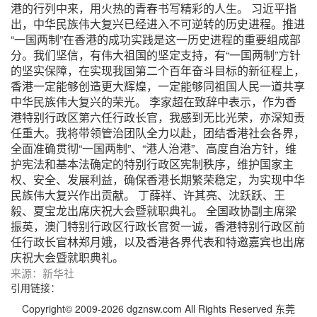
港的行列中来，用火热的青春书写精彩的人生。
习近平指
出，中华民族伟大复兴已经进入不可逆转的历史进程。推进
“一国两制”在香港的成功实践是这一历史进程的重要组成部
分。我们坚信，有伟大祖国的坚定支持，有“一国两制”方针
的坚实保障，在实现我国第二个百年奋斗目标的新征程上，
香港一定能够创造更大辉煌，一定能够同祖国人民一道共享
中华民族伟大复兴的荣光。
李家超在致辞中表示，作为香
港特别行政区第六任行政长官，我感到无比光荣，亦深知责
任重大。我将带领管治团队全力以赴，团结香港社会各界，
全面准确贯彻“一国两制”、“港人治港”、高度自治方针，维
护宪法和基本法确定的特别行政区宪制秩序，维护国家主
权、安全、发展利益，确保香港长期繁荣稳定，为实现中华
民族伟大复兴作出贡献。
丁薛祥、许其亮、沈跃跃、王
毅、夏宝龙出席庆祝大会暨就职典礼。
全国政协副主席梁
振英，澳门特别行政区行政长官贺一诚，香港特别行政区前
任行政长官林郑月娥，以及香港各界代表和特邀嘉宾也出席
庆祝大会暨就职典礼。
来源：新华社
引用链接：
Copyright© 2009-2026 dgznsw.com All Rights Reserved 东莞