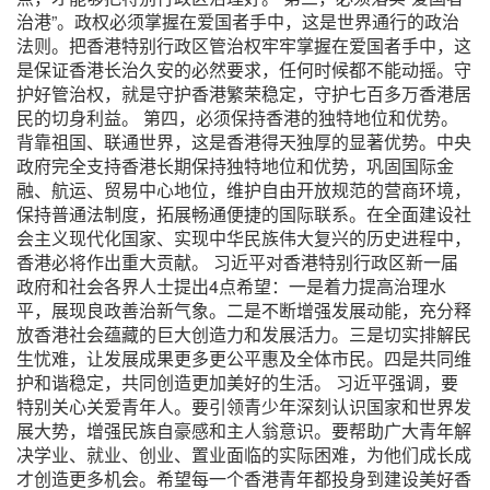
治港”。政权必须掌握在爱国者手中，这是世界通行的政治
法则。把香港特别行政区管治权牢牢掌握在爱国者手中，这
是保证香港长治久安的必然要求，任何时候都不能动摇。守
护好管治权，就是守护香港繁荣稳定，守护七百多万香港居
民的切身利益。
第四，必须保持香港的独特地位和优势。
背靠祖国、联通世界，这是香港得天独厚的显著优势。中央
政府完全支持香港长期保持独特地位和优势，巩固国际金
融、航运、贸易中心地位，维护自由开放规范的营商环境，
保持普通法制度，拓展畅通便捷的国际联系。在全面建设社
会主义现代化国家、实现中华民族伟大复兴的历史进程中，
香港必将作出重大贡献。
习近平对香港特别行政区新一届
政府和社会各界人士提出4点希望：一是着力提高治理水
平，展现良政善治新气象。二是不断增强发展动能，充分释
放香港社会蕴藏的巨大创造力和发展活力。三是切实排解民
生忧难，让发展成果更多更公平惠及全体市民。四是共同维
护和谐稳定，共同创造更加美好的生活。
习近平强调，要
特别关心关爱青年人。要引领青少年深刻认识国家和世界发
展大势，增强民族自豪感和主人翁意识。要帮助广大青年解
决学业、就业、创业、置业面临的实际困难，为他们成长成
才创造更多机会。希望每一个香港青年都投身到建设美好香