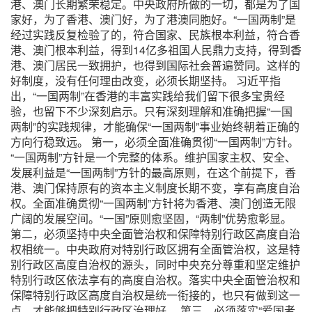
港、澳门长期繁荣稳定。中央政府所做的一切，都是为了国
家好，为了香港、澳门好，为了港澳同胞好。“一国两制”是
经过实践反复检验了的，符合国家、民族根本利益，符合香
港、澳门根本利益，得到14亿多祖国人民鼎力支持，得到香
港、澳门居民一致拥护，也得到国际社会普遍赞同。这样的
好制度，没有任何理由改变，必须长期坚持。
习近平指
出，“一国两制”在香港的丰富实践给我们留下很多宝贵经
验，也留下不少深刻启示。只有深刻理解和准确把握“一国
两制”的实践规律，才能确保“一国两制”事业始终朝着正确的
方向行稳致远。
第一，必须全面准确贯彻“一国两制”方针。
“一国两制”方针是一个完整的体系。维护国家主权、安全、
发展利益是“一国两制”方针的最高原则，在这个前提下，香
港、澳门保持原有的资本主义制度长期不变，享有高度自治
权。全面准确贯彻“一国两制”方针将为香港、澳门创造无限
广阔的发展空间。“一国”原则愈坚固，“两制”优势愈彰显。
第二，必须坚持中央全面管治权和保障特别行政区高度自治
权相统一。中央政府对特别行政区拥有全面管治权，这是特
别行政区高度自治权的源头，同时中央充分尊重和坚定维护
特别行政区依法享有的高度自治权。落实中央全面管治权和
保障特别行政区高度自治权是统一衔接的，也只有做到这一
点，才能够把特别行政区治理好。
第三，必须落实“爱国者