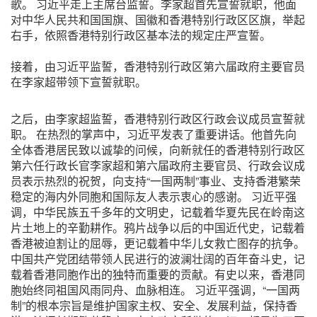
歌。
习近平走上主席台监誓。李家超首先宣誓就职，他面
对中华人民共和国国旗、国徽和香港特别行政区区旗，举起
右手，依照香港特别行政区基本法的规定庄严宣誓。
接着，由习近平监誓，香港特别行政区第六届政府主要官员
在李家超带领下宣誓就职。
之后，由李家超监誓，香港特别行政区行政会议成员宣誓就
职。
在热烈的掌声中，习近平发表了重要讲话。他首先向
全体香港居民致以诚挚的问候，向新就任的香港特别行政区
第六任行政长官李家超和第六届政府主要官员、行政会议成
员表示热烈的祝贺，向支持“一国两制”事业、支持香港繁荣
稳定的海内外同胞和国际友人表示衷心的感谢。
习近平强
调，中华民族五千多年的文明史，记载着华夏先民在岭南这
片土地上的辛勤耕作。鸦片战争以后的中国近代史，记载着
香港被迫割让的屈辱，更记载着中华儿女救亡图存的抗争。
中国共产党团结带领人民进行的波澜壮阔的百年奋斗史，记
载着香港同胞作出的独特而重要的贡献。有史以来，香港同
胞始终同祖国风雨同舟、血脉相连。
习近平强调，“一国两
制”的根本宗旨是维护国家主权、安全、发展利益，保持香