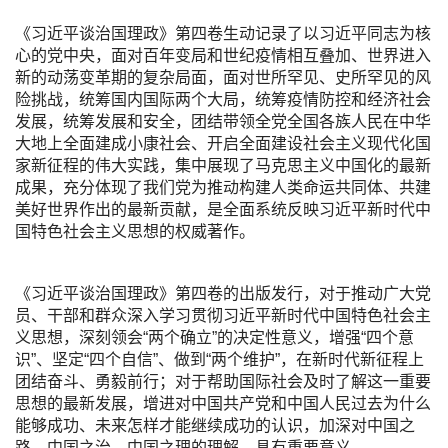
《习近平谈治国理政》第四卷生动记录了以习近平同志为核
心的党中央，面对百年变局和世纪疫情相互叠加、世界进入
新的动荡变革期的复杂局面，面对世所罕见、史所罕见的风
险挑战，统筹国内国际两个大局，统筹疫情防控和经济社会
发展，统筹发展和安全，团结带领全党全国各族人民在中华
大地上全面建成小康社会、开启全面建设社会主义现代化国
家新征程的伟大实践，集中展现了马克思主义中国化的最新
成果，充分体现了我们党为推动构建人类命运共同体、共建
美好世界作出的最新贡献，是全面系统反映习近平新时代中
国特色社会主义思想的权威著作。
《习近平谈治国理政》第四卷的出版发行，对于推动广大党
员、干部和群众深入学习贯彻习近平新时代中国特色社会主
义思想，深刻领会“两个确立”的决定性意义，增强“四个意
识”、坚定“四个自信”、做到“两个维护”，在新时代新征程上
团结奋斗、勇毅前行；对于帮助国际社会及时了解这一重要
思想的最新发展，增进对中国共产党和中国人民过去为什么
能够成功、未来怎样才能继续成功的认识，加深对中国之
路、中国之治、中国之理的理解，具有重要意义。