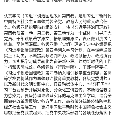
认真学习《习近平谈治国理政》第四卷，是用习近平新时代
中国特色社会主义思想武装全党、教育人民的重大政治任
务。各级党组织要精心组织安排，将《习近平谈治国理政》
第四卷与第一卷、第二卷、第三卷作为一个整体，引导广大
党员、干部读原著学原文、悟原理知原义，真正做到虔诚而
执着、至信而深厚。各级党委（党组）理论学习中心组要把
《习近平谈治国理政》第四卷列入学习计划，在学懂弄通做
实上下功夫，不断提高政治判断力、政治领悟力、政治执行
力，切实把学习成果转化为奋进新征程、建功新时代的工作
举措和实际成效。各级党校（行政学院）、干部学院要把
《习近平谈治国理政》第四卷纳入培训教学重要内容，各高
等学校要将其作为思想政治教育重要教材，各级党委讲师团
以及新时代文明实践中心、县级融媒体中心、“学习强国”学
习平台要创新开展对象化、分众化宣讲宣传，不断增强吸引
力感染力。要坚持理论联系实际的马克思主义学风，结合全
面做好改革发展稳定各方面工作、高效做好统筹疫情防控和
经济社会发展工作，更好用习近平新时代中国特色社会主义
思想把全党武装起来、把党中央决策部署的各项任务落实下