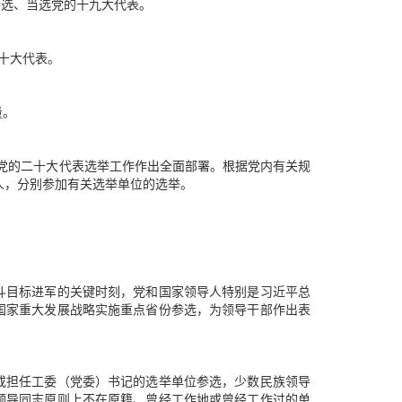
参选、当选党的十九大代表。
十大代表。
量。
对党的二十大代表选举工作作出全面部署。根据党内有关规
人，分别参加有关选举单位的选举。
斗目标进军的关键时刻，党和国家领导人特别是习近平总
国家重大发展战略实施重点省份参选，为领导干部作出表
或担任工委（党委）书记的选举单位参选，少数民族领导
领导同志原则上不在原籍、曾经工作地或曾经工作过的单