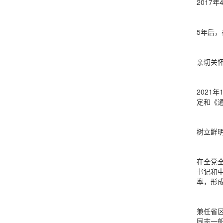
201
5年后
亲切关
202
定和《
树立鲜
在全党
书记和
率，形
兼任省
同志一