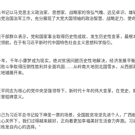
总书记以马克思主义政治家、思想家、战略家的恢弘气魄、远见卓识、雄
治党治国治军工作，充分展现了大党大国领袖的政治智慧、战略定力、使
族干部群众表示，党和国家事业取得历史性成就、发生历史性变革，最根
舵领航，在于有习近平新时代中国特色社会主义思想科学指引。
十年，千年小康梦成为现实，绝对贫困问题历史性地解决，经济发展平
腐败斗争取得压倒性胜利并全面巩固……从岭南大地到北国雪乡，从西部
大地铺展开来。
近平同志为核心的党中央坚强领导下，新时代十年的伟大变革，在党史、
有里程碑意义。
自己为习近平总书记投下神圣一票的场景，全国脱贫攻坚先进个人，广西融
关心关怀下，我们过得越来越好，正向着更加幸福美好生活奋力奔跑。习
姓发自内心的选择。”