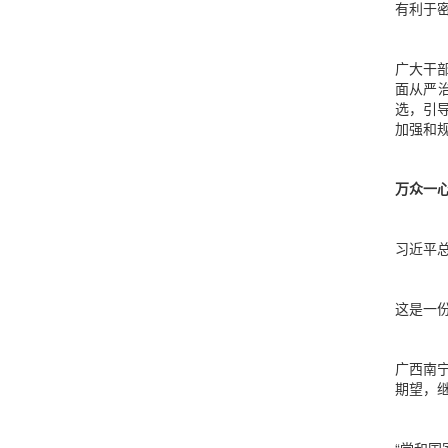
有利于
广大干
面从严
选，引
加强和
万众一
习近平
这是一
广西南
期望，