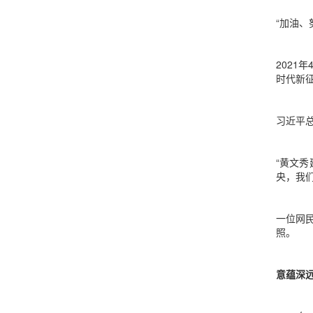
“加油、
202
时代新
习近平
“黄文
央，我
一位网
照。
意蕴深