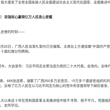
，极大激发了全党全国各族人民全面建设社会主义现代化国家、全面推进
愿：坚强核心赢得亿万人民衷心爱戴
入史册的时刻——
年4月22日，广西人民会堂礼堂内灯光璀璨。主席台上方悬挂着“中国共
，十面红旗分列两侧。
1时许，大会宣布：习近平同志全票当选为党的二十大代表。会场内，全体
代表、666张选票，凝聚了广西250多万名党员、15万多个基层党组织的
戴，反映了亿万人民在以习近平同志为核心的党中央坚强领导下踔厉奋发
八大以来这十年在党和国家事业发展进程中极不寻常、极不平凡，党面临
见、史所罕见。