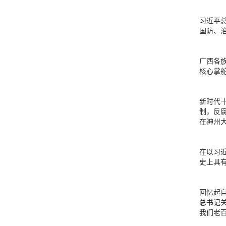
习近平
国防、
广西各
核心掌
新时代
制，反
在神州
在以习
史上具
回忆起
总书记
我们老百