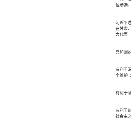
位参选
习近平
在甘肃
大代表
党和国
有利于深
个维护”
有利于
有利于
社会主