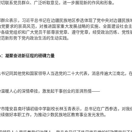
密切联系党员群众、广泛听取意见，进一步展现新的作风和形象。
部群众表示，习近平总书记在边疆民族地区参选体现了党中央对边疆民族
治党要求的崇高风范，对推进国家重大发展战略的实施、全面建设社会
导各级党组织和广大党员干部尊崇党章、遵守党章，经受政治历练、党性
规范新形势下党内政治生活的生动实践。
心：凝聚奋进新征程的磅礴力量
总书记同其他党和国家领导人当选党的二十大代表，消息传遍大江南北，
份温暖人心的深情牵挂，激发起干事创业的澎湃热情——
宁市隆安县南圩镇初级中学副校长林玉青表示，总书记在广西参选，对我
继续做好本职工作，为推动少数民族地区教育事业发光发热。