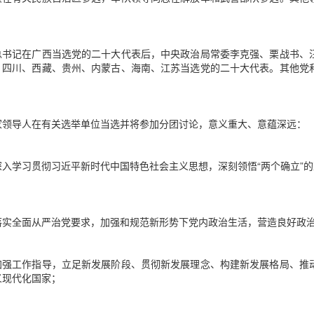
。
总书记在广西当选党的二十大代表后，中央政治局常委李克强、栗战书、
、四川、西藏、贵州、内蒙古、海南、江苏当选党的二十大代表。其他党
。
家领导人在有关选举单位当选并将参加分团讨论，意义重大、意蕴深远：
入学习贯彻习近平新时代中国特色社会主义思想，深刻领悟“两个确立”的决
；
落实全面从严治党要求，加强和规范新形势下党内政治生活，营造良好政
加强工作指导，立足新发展阶段、贯彻新发展理念、构建新发展格局、推
义现代化国家；