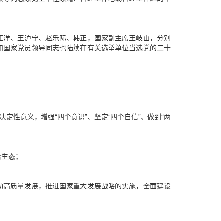
汪洋、王沪宁、赵乐际、韩正，国家副主席王岐山，分别
和国家党员领导同志也陆续在有关选举单位当选党的二十
定性意义，增强“四个意识”、坚定“四个自信”、做到“两
治生态；
动高质量发展，推进国家重大发展战略的实施，全面建设