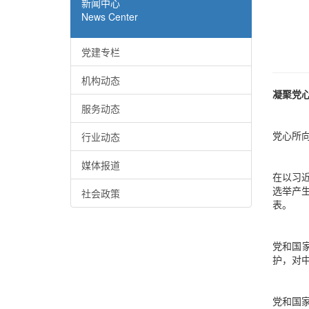
新闻中心
News Center
党建专栏
机构动态
凝聚党
服务动态
党心所
行业动态
媒体报道
在以习
选举产
社会政策
表。
党和国
护，对
党和国