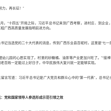
努力，再长征！”
1年4月，“十四五”开局之际，习近平总书记来到广西考察，进村庄、到企
征程广西高质量发展指明前进方向。
总书记当选党的二十大代表的消息，传到广西乐业县百坭村，这里是“七一
秀建幼儿园的心愿实现了，村里的砂糖橘、油茶等产业更加兴旺了。”“接
们老百姓一定能过上好日子，中华民族伟大复兴就一定能够实现。
民留言写道：习近平总书记是广大党员和群众心中的“第一代表”，总书记
远：党和国家领导人参选形成示范引领之效