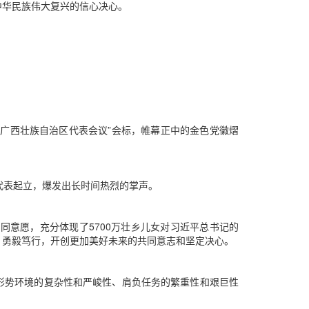
中华民族伟大复兴的信心决心。
产党广西壮族自治区代表会议”会标，帷幕正中的金色党徽熠
代表起立，爆发出长时间热烈的掌声。
共同意愿，充分体现了5700万壮乡儿女对习近平总书记的
、勇毅笃行，开创更加美好未来的共同意志和坚定决心。
形势环境的复杂性和严峻性、肩负任务的繁重性和艰巨性