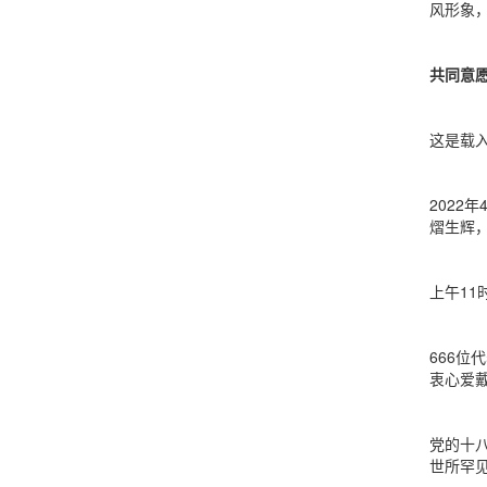
风形象
共同意
这是载
2022
熠生辉
上午1
666位
衷心爱
党的十
世所罕