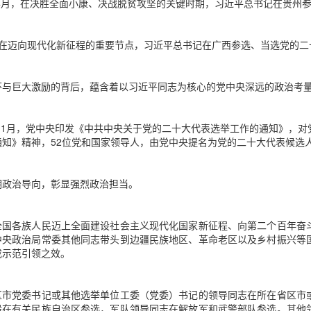
7年4月，在决胜全面小康、决战脱贫攻坚的关键时期，习近平总书记在贵州
，在迈向现代化新征程的重要节点，习近平总书记在广西参选、当选党的二
怀与巨大激励的背后，蕴含着以习近平同志为核心的党中央深远的政治考
1年11月，党中央印发《中共中央关于党的二十大代表选举工作的通知》，
通知》精神，52位党和国家领导人，由党中央提名为党的二十大代表候选
明政治导向，彰显强烈政治担当。
全国各族人民迈上全面建设社会主义现代化国家新征程、向第二个百年奋
中央政治局常委其他同志带头到边疆民族地区、革命老区以及乡村振兴等
成示范引领之效。
区市党委书记或其他选举单位工委（党委）书记的领导同志在所在省区市
般在有关民族自治区参选，军队领导同志在解放军和武警部队参选。其他